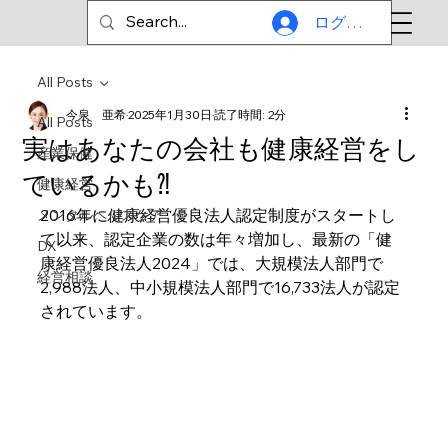
ログイン
All Posts
今泉 亜希
2025年1月30日
読了時間: 2分
All Posts
実はあなたの会社も健康経営をし
産業保健
ているかも⁈
健康経営
2016年に健康経営優良法人認定制度がスタートし
メンタルヘルスケア
て以来、認定企業の数は年々増加し、最新の「健
DX
康経営優良法人2024」では、大規模法人部門で
経営相談
2,988法人、中小規模法人部門で16,733法人が認定
されています。