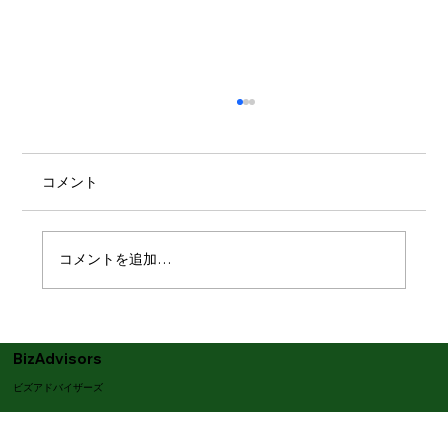
コメント
コメントを追加…
健康経営戦略マップは「右端」から描こ
う！― 2025年改訂版のポイント①「健康
BizAdvisors
風土の醸成」 ―
ビズアドバイザーズ